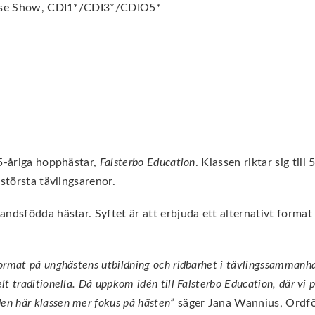
Horse Show, CDI1*/CDI3*/CDIO5*
 5-åriga hopphästar,
Falsterbo Education
. Klassen riktar sig till
största tävlingsarenor.
ndsfödda hästar. Syftet är att erbjuda ett alternativt format
 format på unghästens utbildning och ridbarhet i tävlingssammanha
elt traditionella. Då uppkom idén till Falsterbo Education, där vi
den här klassen mer fokus på hästen”
säger Jana Wannius, Ordför