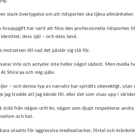
lig.
v en stark övertygelse om att ridsporten ska tjäna allmänheten 
livsuppgift har varit att föra den professionella ridsporten till
 identitet, dess själ – och dess land.
 motsatsen till vad det påstår sig stå för.
eraliserar inte och antyder inte heller något sådant. Men medi
Al Shira’aa och mig själv.
äljer – och denna typ av narrativ har spridits obevekligt, uta
e jag trodde att jag kände till, eller det som visas upp i värld
 få stöd från någon utifrån, någon som djupt respekterar andra 
onalism och hat.
bara utsatts för aggressiva medieattacker, förtal och kränkn