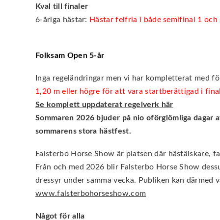
Kval till finaler
6-åriga hästar:
Hästar felfria i både semifinal 1 och s
Folksam Open 5-år
Inga regeländringar men vi har kompletterat med för
1,20 m eller högre för att vara startberättigad i fina
Se komplett uppdaterat regelverk här
Sommaren 2026 bjuder på nio oförglömliga dagar av 
sommarens stora hästfest.
Falsterbo Horse Show är platsen där hästälskare, fam
Från och med 2026 blir Falsterbo Horse Show dessu
dressyr under samma vecka. Publiken kan därmed vän
www.falsterbohorseshow.com
Något för alla