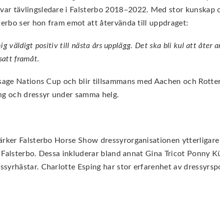
ar tävlingsledare i Falsterbo 2018–2022. Med stor kunskap o
terbo ser hon fram emot att återvända till uppdraget:
g väldigt positiv till nästa års upplägg. Det ska bli kul att åter
satt framåt.
ssage Nations Cup och blir tillsammans med Aachen och Rotter
ing och dressyr under samma helg.
tärker Falsterbo Horse Show dressyrorganisationen ytterliga
a i Falsterbo. Dessa inkluderar bland annat Gina Tricot Ponny
syrhästar. Charlotte Esping har stor erfarenhet av dressyrspo