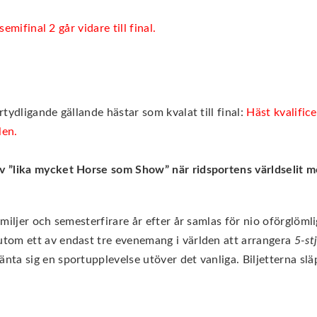
emifinal 2 går vidare till final.
tydligande gällande hästar som kvalat till final:
Häst kvalifice
len.
”lika mycket Horse som Show” när ridsportens världselit möte
iljer och semesterfirare år efter år samlas för nio oförglömli
tom ett av endast tre evenemang i världen att arrangera
5-st
ta sig en sportupplevelse utöver det vanliga. Biljetterna sl