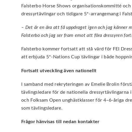
Falsterbo Horse Shows organisationskommitté och v
dressyrtävlingar och tidigare 5*-arrangemang i Fals
– Det är en ära att få uppdraget igen och jag känner mi
Falsterbo och jag ser fram emot att föra dressyren fort
Falsterbo kommer fortsatt att stå värd för FEI Dre
att erbjuda 5*-Nations Cup tävlingar i både hoppn
Fortsatt utveckling även nationellt
I samband med rekryteringen av Emelie Brolin förs
tävlingsledare för de nationella dressyrtävlingarn
och Folksam Open unghästklasser för 4–6-åriga dres
som tävlingsledare.
Frågor hänvisas till nedan kontakter