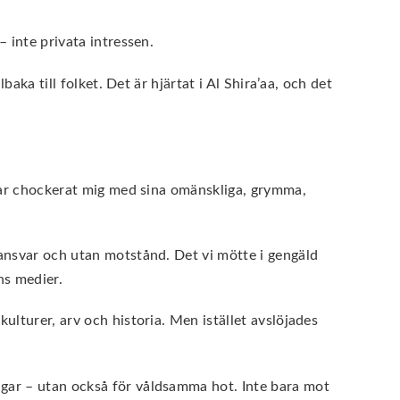
– inte privata intressen.
baka till folket. Det är hjärtat i Al Shira’aa, och det
a har chockerat mig med sina omänskliga, grymma,
n ansvar och utan motstånd. Det vi mötte i gengäld
ens medier.
kulturer, arv och historia. Men istället avslöjades
ingar – utan också för våldsamma hot. Inte bara mot