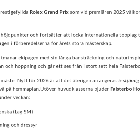
restigefyllda
Rolex Grand Prix
som vid premiären 2025 välkomna
 höjdpunkter och fortsätter att locka internationella topplag 
lagen i förberedelserna för årets stora mästerskap.
 utmanar ekipagen med sin långa bansträckning och naturinspir
n och hoppning och går ett ses från i stort sett hela Falste
 måste. Nytt för 2026 är att det återigen arrangeras
5-stjärnig
 nivå på hemmaplan.Utöver huvudklasserna bjuder
Falsterbo H
under veckan:
enska (Lag SM)
ning och dressyr