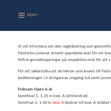
MENY
Vi vill informera om den regeländring som genomför
Falsterbo justerat antalet uppnådda kval för att kva
felfria grundhoppningar på respektive nivå för att va
För att säkerställa att de hästar som kvalat till Fal
bedömningen i 6-åringarnas omgång två samt justera
Folksam Open 6-år
Semifinal 1, 1.25 m bed. A (oförändrat)
Semifnal 2, 1.30 m
bed.
A
(ändrat till bed. A istället