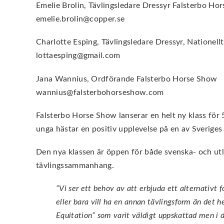
Emelie Brolin, Tävlingsledare Dressyr Falsterbo 
emelie.brolin@copper.se
Charlotte Esping, Tävlingsledare Dressyr, Nationellt
lottaesping@gmail.com
Jana Wannius, Ordförande Falsterbo Horse Show
wannius@falsterbohorseshow.com
Falsterbo Horse Show lanserar en helt ny klass för
unga hästar en positiv upplevelse på en av Sveriges 
Den nya klassen är öppen för både svenska- och utla
tävlingssammanhang.
”Vi ser ett behov av att erbjuda ett alternativt
eller bara vill ha en annan tävlingsform än det h
Equitation” som varit väldigt uppskattad men i 