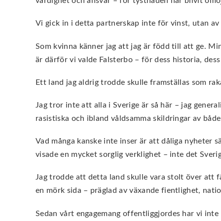
värdighet och ansvar – för tystnaden har blivit omöj
Vi gick in i detta partnerskap inte för vinst, utan a
Som kvinna känner jag att jag är född till att ge. Min 
är därför vi valde Falsterbo – för dess historia, dess
Ett land jag aldrig trodde skulle framställas som raka
Jag tror inte att alla i Sverige är så här – jag gen
rasistiska och ibland våldsamma skildringar av både 
Vad många kanske inte inser är att dåliga nyheter s
visade en mycket sorglig verklighet – inte det Sverig
Jag trodde att detta land skulle vara stolt över att
en mörk sida – präglad av växande fientlighet, nati
Sedan vårt engagemang offentliggjordes har vi inte 