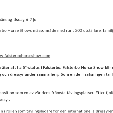
åndag-tisdag 6-7 juli
rbo Horse Shows mässområde med runt 200 utställare, familjev
.falsterbohorseshow.com
ter att ha 5*-status i Falsterbo. Falsterbo Horse Show blir d
g och dressyr under samma helg. Som en del i satsningen tar 
sition som en av världens främsta tävlingsplatser. Efter fjolå
essyr.
n i rollen som tävlingsledare för den internationella dressyre