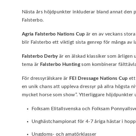
Nästa års höjdpunkter inkluderar bland annat den p
Falsterbo.
Agria Falsterbo Nations Cup
är en av veckans stora
blir Falsterbo ett viktigt sista genrep för många av 
Falsterbo Derby
är en älskad klassiker som årligen
tema är
Falsterbo Hunting
som kombinerar fälttävla
För dressyrälskare är
FEI Dressage Nations Cup
ett
en unik chans att uppleva dressyr på allra högsta
mycket horse som show”. Ytterliggare höjdpunkter 
Folksam Elitallsvenska och Folksam Ponnyallsv
Unghästchampionat för 4-7 åriga hästar i hopp
Ungdoms- och amatörklasser