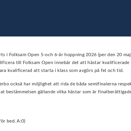
ts i Folksam Open 5-och 6-år hoppning 2026 (per den 20 maj 2
lificera till Folksam Open innebär det att hästar kvalificerade
ra kvalificerad att starta i klass som avgörs på fel och tid.
sterbo också har möjlighet att rida de båda semifinalerna respek
t bestämmelsen gällande vilka hästar som är finalberättigad
 för bed. A:0)