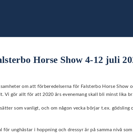
lsterbo Horse Show 4-12 juli 2
veksamheter om att förberedelserna för Falsterbo Horse Show 
lt. Vi gör allt för att 2020 års evenemang skall bli minst lika b
sätter som vanligt, och om någon vecka börjar t.ex. gödsling 
kval för unghästar i hoppning och dressyr är på samma nivå so