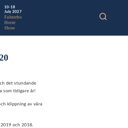
10-18
July 2027
Falsterbo
Horse
Show
020
och det stundande
ra som tidigare år!
och klippning av våra
m 2019 och 2018.