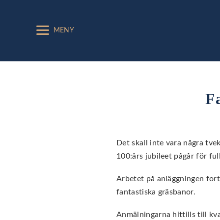
MENY
Fa
Det skall inte vara några t
100:års jubileet pågår för ful
Arbetet på anläggningen fort
fantastiska gräsbanor.
Anmälningarna hittills till 