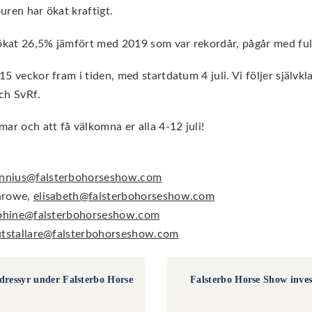
uren har ökat kraftigt.
 ökat 26,5% jämfört med 2019 som var rekordår, pågår med ful
5 veckor fram i tiden, med startdatum 4 juli. Vi följer självk
ch SvRf.
ar och att få välkomna er alla 4-12 juli!
nnius@falsterbohorseshow.com
chrowe,
elisabeth@falsterbohorseshow.com
phine@falsterbohorseshow.com
utstallare@falsterbohorseshow.com
ressyr under Falsterbo Horse
Falsterbo Horse Show inves