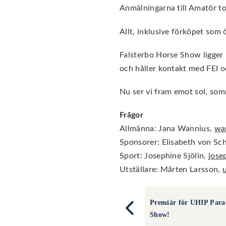
Anmälningarna till Amatör to
Allt, inklusive förköpet som
Falsterbo Horse Show ligger 1
och håller kontakt med FEI o
Nu ser vi fram emot sol, somm
Frågor
Allmänna: Jana Wannius,
wa
Sponsorer: Elisabeth von S
Sport: Josephine Sjölin,
jose
Utställare: Mårten Larsson,
Premiär för UHIP Parad
Show!