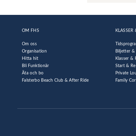
OM FHS
KLASSER 
Om oss
Tidsprogr
Organisation
Biljetter &
Hitta hit
Klasser & 
Bli Funktionär
Start & Re
Äta och bo
Private Lo
Falsterbo Beach Club & After Ride
Family Co