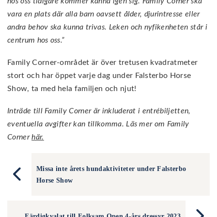
hos oss tidigare kommer känna igen sig. Family Corner ska
vara en plats där alla barn oavsett ålder, djurintresse eller
andra behov ska kunna trivas. Leken och nyfikenheten står i
centrum hos oss.”
Family Corner-området är över tretusen kvadratmeter
stort och har öppet varje dag under Falsterbo Horse
Show, ta med hela familjen och njut!
Inträde till Family Corner är inkluderat i entrébiljetten,
eventuella avgifter kan tillkomma. Läs mer om Family
Corner
här.
Missa inte årets hundaktiviteter under Falsterbo
Horse Show
Färdigkvalat till Folksam Open 4-års dressyr 2023