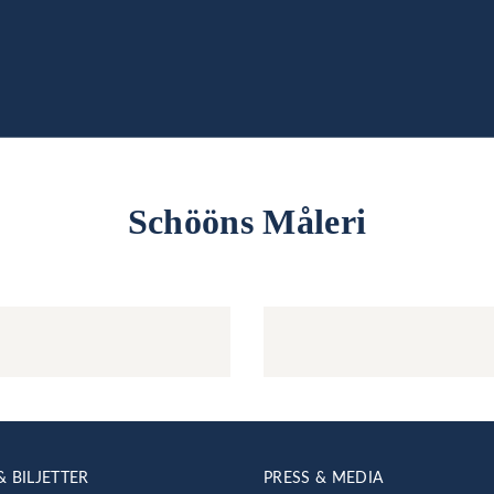
Schööns Måleri
& BILJETTER
PRESS & MEDIA