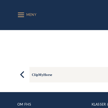
MENY
ClipMyHorse
OM FHS
KLASSER 