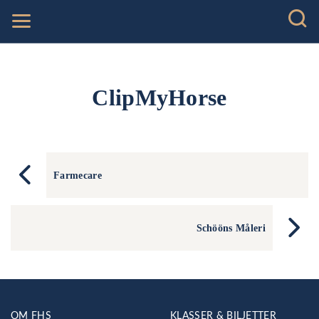
ClipMyHorse
Farmecare
Schööns Måleri
OM FHS
KLASSER & BILJETTER