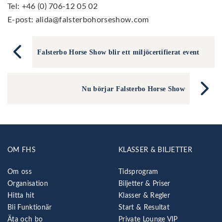
Tel: +46 (0) 706-12 05 02
E-post: alida@falsterbohorseshow.com
Falsterbo Horse Show blir ett miljöcertifierat event
Nu börjar Falsterbo Horse Show
OM FHS
KLASSER & BILJETTER
Om oss
Tidsprogram
Organisation
Biljetter & Priser
Hitta hit
Klasser & Regler
Bli Funktionär
Start & Resultat
Äta och bo
Private Lounge VIP