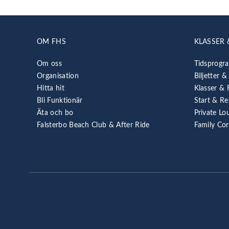
OM FHS
KLASSER 
Om oss
Tidsprogr
Organisation
Biljetter &
Hitta hit
Klasser & 
Bli Funktionär
Start & Re
Äta och bo
Private Lo
Falsterbo Beach Club & After Ride
Family Co