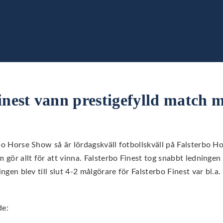
inest vann prestigefylld match 
rbo Horse Show så är lördagskväll fotbollskväll på Falsterbo H
m gör allt för att vinna. Falsterbo Finest tog snabbt ledning
ningen blev till slut 4-2 målgörare för Falsterbo Finest var bl
de: