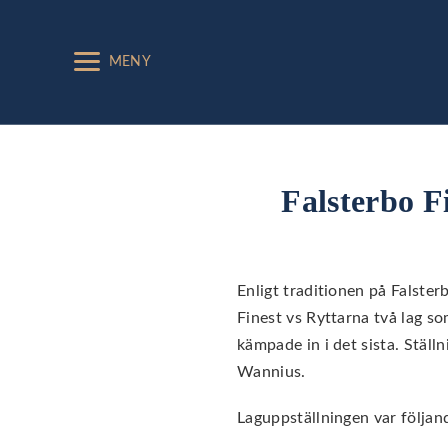
MENY
Falsterbo F
Enligt traditionen på Falste
Finest vs Ryttarna två lag so
kämpade in i det sista. Ställ
Wannius.
Laguppställningen var följan