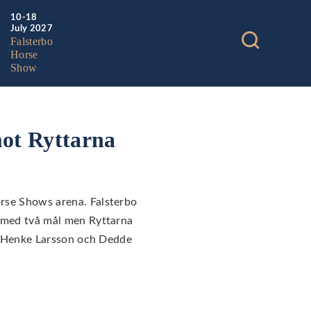
10-18
July 2027
Falsterbo
Horse
Show
mot Ryttarna
orse Shows arena. Falsterbo
en med två mål men Ryttarna
.a. Henke Larsson och Dedde