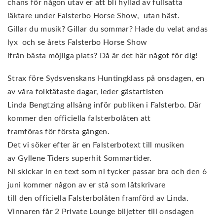
chans för någon utav er att bli hyllad av fullsatta
läktare under Falsterbo Horse Show,
utan
häst.
Gillar du musik? Gillar du sommar? Hade du velat andas
lyx och se årets Falsterbo Horse Show
ifrån bästa möjliga plats? Då är det här något för dig!
Strax före Sydsvenskans Huntingklass på onsdagen, en
av våra folktätaste dagar, leder gästartisten
Linda Bengtzing allsång inför publiken i Falsterbo. Där
kommer den officiella falsterbolåten att
framföras för första gången.
Det vi söker efter är en Falsterbotext till musiken
av Gyllene Tiders superhit Sommartider.
Ni skickar in en text som ni tycker passar bra och den 6
juni kommer någon av er stå som låtskrivare
till den officiella Falsterbolåten framförd av Linda.
Vinnaren får 2 Private Lounge biljetter till onsdagen