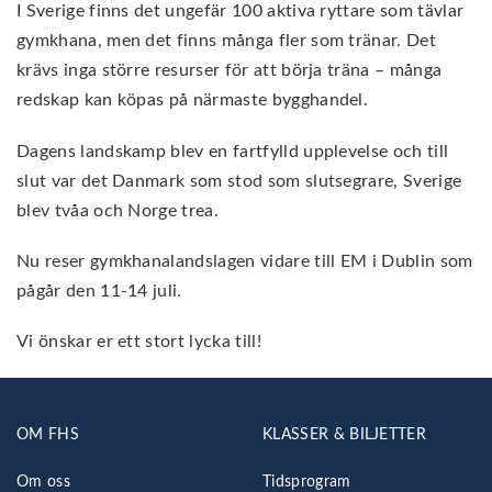
I Sverige finns det ungefär 100 aktiva ryttare som tävlar
gymkhana, men det finns många fler som tränar. Det
krävs inga större resurser för att börja träna – många
redskap kan köpas på närmaste bygghandel.
Dagens landskamp blev en fartfylld upplevelse och till
slut var det Danmark som stod som slutsegrare, Sverige
blev tvåa och Norge trea.
Nu reser gymkhanalandslagen vidare till EM i Dublin som
pågår den 11-14 juli.
Vi önskar er ett stort lycka till!
OM FHS
KLASSER & BILJETTER
Om oss
Tidsprogram