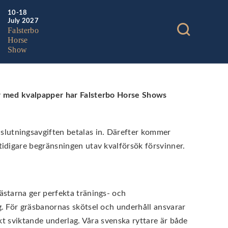
10-18
July 2027
Falsterbo
Horse
Show
 år med kvalpapper har Falsterbo Horse Shows
slutningsavgiften betalas in. Därefter kommer
tidigare begränsningen utav kvalförsök försvinner.
ästarna ger perfekta tränings- och
g. För gräsbanornas skötsel och underhåll ansvarar
ekt sviktande underlag. Våra svenska ryttare är både