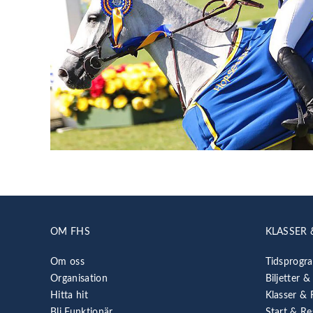
OM FHS
KLASSER 
Om oss
Tidsprogr
Organisation
Biljetter &
Hitta hit
Klasser & 
Bli Funktionär
Start & Re