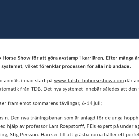
bo Horse Show för att göra avstamp i karriären. Efter många
systemet, vilket förenklar processen för alla inblandade.
en anmäls innan start på
www.falsterbohorseshow.com
där an
automatik från TDB. Det nya systemet innebär således att den 
er fram emot sommarens tävlingar, 6-14 juli;
gonsin. Den nya träningsbanan som är anlagd för de unga hopph
ed hjälp av professor Lars Roepstorff, FEIs expert på underla
g, Stig Persson. Han ser till att gräsbanorna håller ett perf