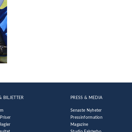
& BILJETTER
PRESS & MEDIA
am
Senaste Nyheter
 Priser
Pressinformation
Regler
Magazine
sultat
Studio Falsterbo