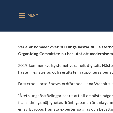
MENY
Varje år kommer över 300 unga hästar till Falster
Organizing Committee nu beslutat att modernisera 
2019 kommer kvalsystemet vara helt digitalt. Häst
hästen registreras och resultaten rapporteras per 
Falsterbo Horse Shows ordförande, Jana Wannius, s
”Årets unghästtävlingar ser ut att bli de bästa nå
framridningsmöjligheter. Träningsbanan är anlagd m
en av Europas främsta experter på gräs och bevattnin