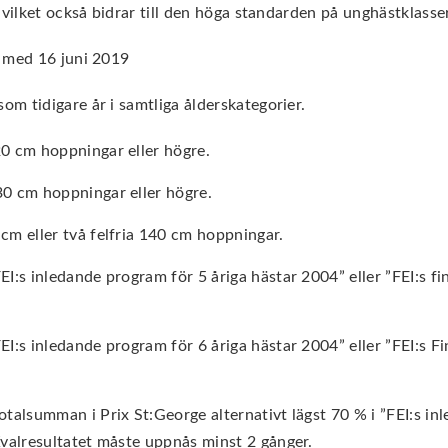
vilket också bidrar till den höga standarden på unghästklasser
h med 16 juni 2019
m tidigare år i samtliga ålderskategorier.
20 cm hoppningar eller högre.
30 cm hoppningar eller högre.
cm eller två felfria 140 cm hoppningar.
EI:s inledande program för 5 åriga hästar 2004” eller ”FEI:s fi
EI:s inledande program för 6 åriga hästar 2004” eller ”FEI:s Fi
otalsumman i Prix St:George alternativt lägst 70 % i ”FEI:s inl
Kvalresultatet måste uppnås minst 2 gånger.