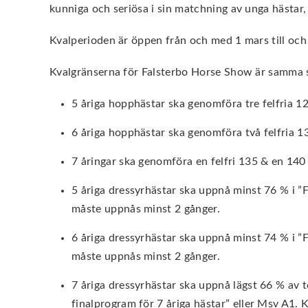
kunniga och seriösa i sin matchning av unga hästar, 
Kvalperioden är öppen från och med 1 mars till oc
Kvalgränserna för Falsterbo Horse Show är samma so
5 åriga hopphästar ska genomföra tre felfria 1
6 åriga hopphästar ska genomföra två felfria 1
7 åringar ska genomföra en felfri 135 & en 140 
5 åriga dressyrhästar ska uppnå minst 76 % i ”F
måste uppnås minst 2 gånger.
6 åriga dressyrhästar ska uppnå minst 74 % i ”F
måste uppnås minst 2 gånger.
7 åriga dressyrhästar ska uppnå lägst 66 % av t
finalprogram för 7 åriga hästar” eller Msv A1. 