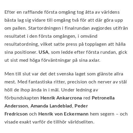
Efter en rafflande första omgång tog åtta av världens
bästa lag sig vidare till omgång två för att där göra upp
om pallen. Startordningen i finalrundan avgjordes utifrån
resultatet i den första omgången, i omvänd
resultatordning, vilket satte press på topplagen att hålla
sina positioner.
USA
, som ledde efter första rundan, gick
ut sist med höga förväntningar på sina axlar.
Men till slut var det det svenska laget som glänste allra
mest. Med fantastiska ritter, precision och nerver av stål
höll de ihop ända in i mål. Under ledning av
förbundskapten
Henrik Ankarcrona
red
Petronella
Andersson
,
A
manda Landeblad
,
Peder
Fredricson
och
Henrik von Eckermann
hem segern – och
visade exakt varför de tillhör världseliten.