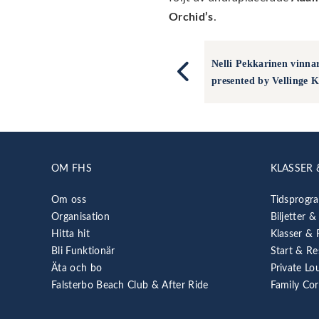
Orchid’s
.
Nelli Pekkarinen vinna
presented by Vellinge
OM FHS
KLASSER 
Om oss
Tidsprogr
Organisation
Biljetter &
Hitta hit
Klasser & 
Bli Funktionär
Start & Re
Äta och bo
Private Lo
Falsterbo Beach Club & After Ride
Family Co