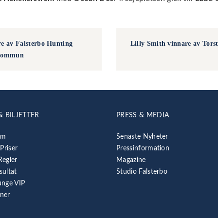
re av Falsterbo Hunting
Lilly Smith vinnare av Tor
 Kommun
& BILJETTER
PRESS & MEDIA
am
Senaste Nyheter
 Priser
Pressinformation
Regler
Magazine
sultat
Studio Falsterbo
unge VIP
rner