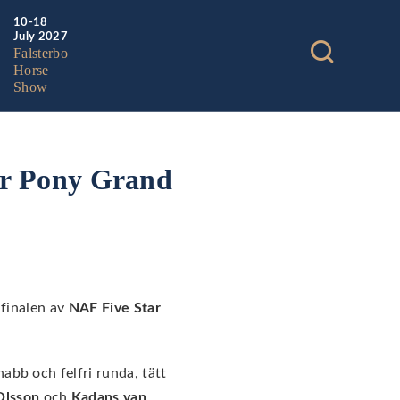
10-18
July 2027
Falsterbo
Horse
Show
tar Pony Grand
 finalen av
NAF Five Star
abb och felfri runda, tätt
Olsson
och
Kadans van