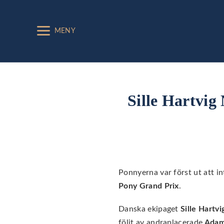
MENY
Sille Hartvig
Ponnyerna var först ut att i
Pony Grand Prix
.
Danska ekipaget
Sille Hartvi
följt av andraplacerade
Adam