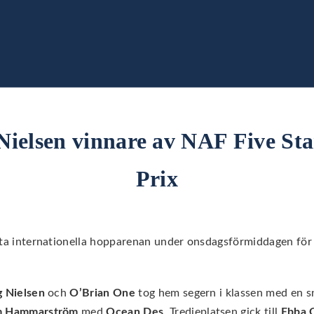
 Nielsen vinnare av NAF Five S
Prix
nta internationella hopparenan under onsdagsförmiddagen för
g Nielsen
och
O’Brian One
tog hem segern i klassen med en sn
 Hammarström
med
Ocean Des
. Tredjeplatsen gick till
Ebba 