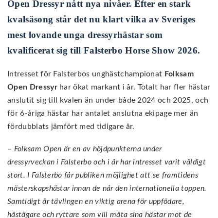
Open Dressyr nått nya nivåer. Efter en stark
kvalsäsong står det nu klart vilka av Sveriges
mest lovande unga dressyrhästar som
kvalificerat sig till Falsterbo Horse Show 2026.
Intresset för Falsterbos unghästchampionat
Folksam
Open Dressyr
har ökat markant i år. Totalt har fler hästar
anslutit sig till kvalen än under både 2024 och 2025, och
för 6-åriga hästar har antalet anslutna ekipage mer än
fördubblats jämfört med tidigare år.
–
Folksam Open är en av höjdpunkterna under
dressyrveckan i Falsterbo och i år har intresset varit väldigt
stort. I Falsterbo får publiken möjlighet att se framtidens
mästerskapshästar innan de når den internationella toppen.
Samtidigt är tävlingen en viktig arena för uppfödare,
hästägare och ryttare som vill mäta sina hästar mot de