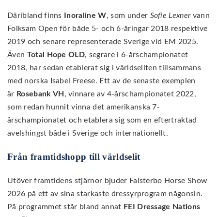
Däribland finns
Inoraline W
, som under
Sofie Lexner
vann
Folksam Open för både 5- och 6-åringar 2018 respektive
2019 och senare representerade Sverige vid EM 2025.
Även
Total Hope OLD
, segrare i 6-årschampionatet
2018, har sedan etablerat sig i världseliten tillsammans
med norska Isabel Freese. Ett av de senaste exemplen
är
Rosebank VH
, vinnare av 4-årschampionatet 2022,
som redan hunnit vinna det amerikanska 7-
årschampionatet och etablera sig som en eftertraktad
avelshingst både i Sverige och internationellt.
Från framtidshopp till världselit
Utöver framtidens stjärnor bjuder Falsterbo Horse Show
2026 på ett av sina starkaste dressyrprogram någonsin.
På programmet står bland annat
FEI Dressage Nations