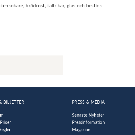
attenkokare, brödrost, t
allrikar, glas och bestick
& BILJETTER
PRESS & MEDIA
am
Senaste Nyheter
 Priser
Pressinformation
Regler
Magazine