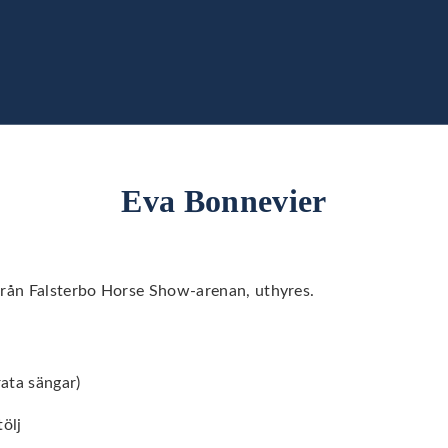
Eva Bonnevier
från Falsterbo Horse Show-arenan, uthyres.
rata sängar)
tölj