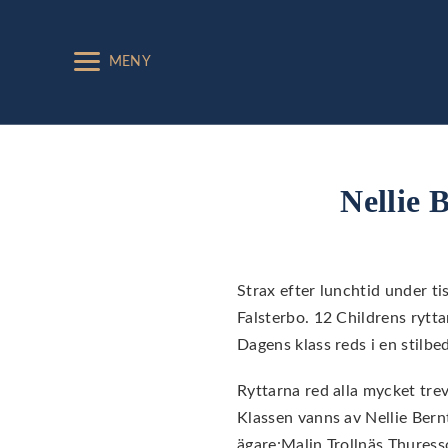
MENY
Nellie 
Strax efter lunchtid under t
Falsterbo. 12 Childrens rytt
Dagens klass reds i en stil
Ryttarna red alla mycket trev
Klassen vanns av Nellie Bern
ägare:Malin Trollnäs Thuress