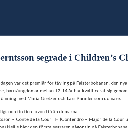
Berntsson segrade i Children’s C
isdagen var det premiär för tävling på Falsterbobanan, den ny
are, barn/ungdomar mellan 12-14 år har kvalificerat sig genom
bedömning med Maria Gretzer och Lars Parmler som domare.
ligt och fin fina lovord ifrån domarna.
tsson – Conte de la Cour TH (Contendro – Major de la Cour u
on) Nellie blev den första segraren någonsin på Falsterboban