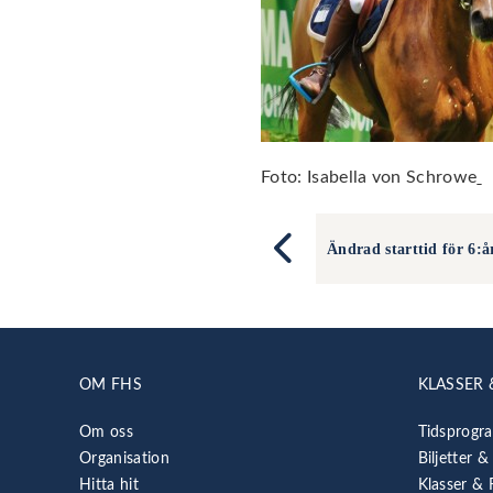
Foto: Isabella von Schrowe
Ändrad starttid för 6:
OM FHS
KLASSER 
Om oss
Tidsprogr
Organisation
Biljetter &
Hitta hit
Klasser & 