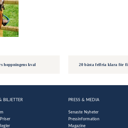
års hoppningens kval
20 bästa felfria klara för 
& BILJETTER
PRESS & MEDIA
am
Senaste Nyheter
 Priser
Pressinformation
Regler
Magazine