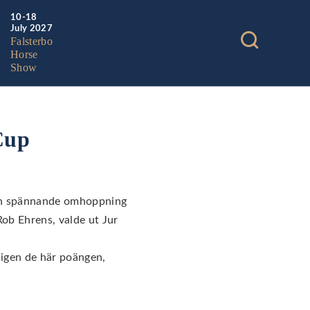
10-18
July 2027
Falsterbo
Horse
Show
Cup
 en spännande omhoppning
ob Ehrens, valde ut Jur
ligen de här poängen,