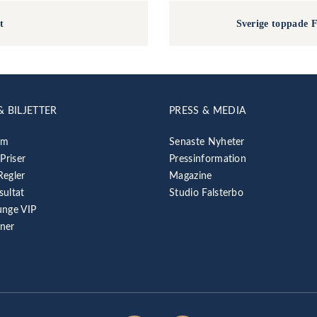
t
Sverige toppade 
& BILJETTER
PRESS & MEDIA
am
Senaste Nyheter
 Priser
Pressinformation
Regler
Magazine
sultat
Studio Falsterbo
unge VIP
rner