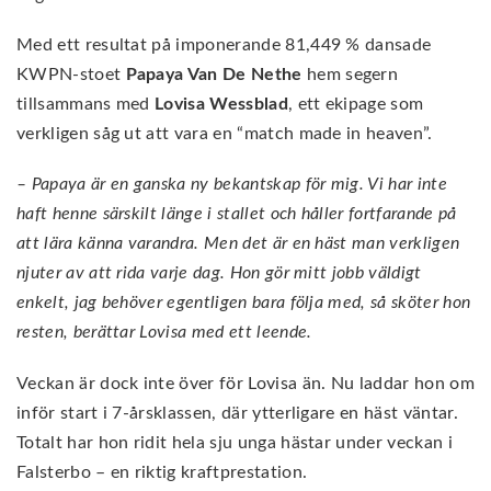
Med ett resultat på imponerande 81,449 % dansade
KWPN-stoet
Papaya Van De Nethe
hem segern
tillsammans med
Lovisa Wessblad
, ett ekipage som
verkligen såg ut att vara en “match made in heaven”.
– Papaya är en ganska ny bekantskap för mig. Vi har inte
haft henne särskilt länge i stallet och håller fortfarande på
att lära känna varandra. Men det är en häst man verkligen
njuter av att rida varje dag. Hon gör mitt jobb väldigt
enkelt, jag behöver egentligen bara följa med, så sköter hon
resten, berättar Lovisa med ett leende.
Veckan är dock inte över för Lovisa än. Nu laddar hon om
inför start i 7-årsklassen, där ytterligare en häst väntar.
Totalt har hon ridit hela sju unga hästar under veckan i
Falsterbo – en riktig kraftprestation.