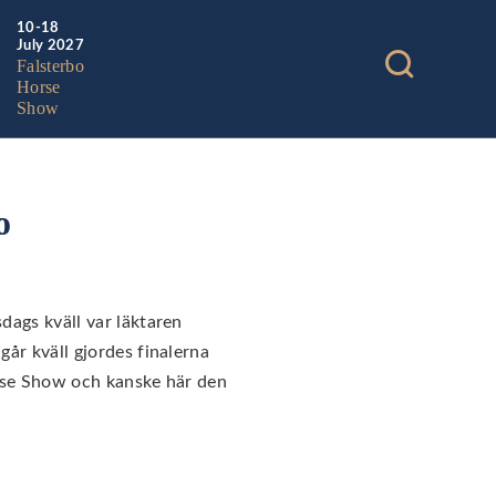
10-18
July 2027
Falsterbo
Horse
Show
o
sdags kväll var läktaren
går kväll gjordes finalerna
Horse Show och kanske här den