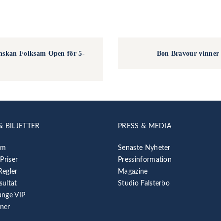
anskan Folksam Open för 5-
Bon Bravour vinner 
& BILJETTER
PRESS & MEDIA
am
Senaste Nyheter
 Priser
Pressinformation
Regler
Magazine
sultat
Studio Falsterbo
unge VIP
rner