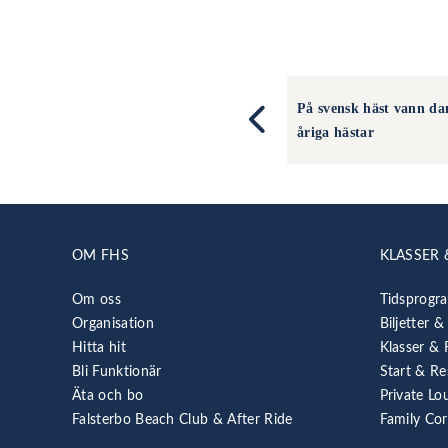
På svensk häst vann d
åriga hästar
OM FHS
KLASSER 
Om oss
Tidsprogr
Organisation
Biljetter &
Hitta hit
Klasser & 
Bli Funktionär
Start & Re
Äta och bo
Private Lo
Falsterbo Beach Club & After Ride
Family Co