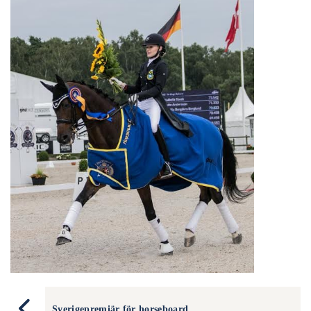
Sverigepremiär för horseboard