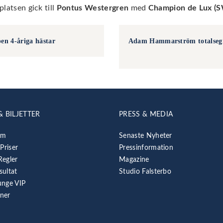
latsen gick till
Pontus Westergren
med
Champion de Lux (S
n 4-åriga hästar
Adam Hammarström totalsegr
& BILJETTER
PRESS & MEDIA
am
Senaste Nyheter
 Priser
Pressinformation
Regler
Magazine
sultat
Studio Falsterbo
unge VIP
rner