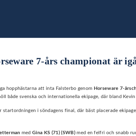
rseware 7-års championat är ig
riga hopphästarna att inta Falsterbo genom
Horseware 7-årsc
nehöll både svenska och internationella ekipage, där bland Kevi
r startordningen i söndagens final, där bäst placerade ekipage
Zetterman
med
Gina KS (71) (SWB)
med en felfri och snabb run