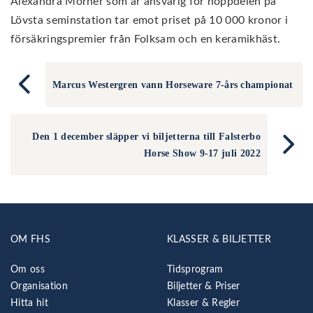
Alexandra Mörner som är ansvarig för hoppdelen på
Lövsta seminstation tar emot priset på 10 000 kronor i
försäkringspremier från Folksam och en keramikhäst.
Marcus Westergren vann Horseware 7-års championat
Den 1 december släpper vi biljetterna till Falsterbo
Horse Show 9-17 juli 2022
OM FHS
KLASSER & BILJETTER
Om oss
Tidsprogram
Organisation
Biljetter & Priser
Hitta hit
Klasser & Regler