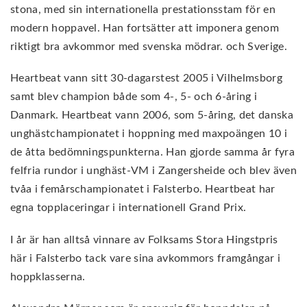
stona, med sin internationella prestationsstam för en
modern hoppavel. Han fortsätter att imponera genom
riktigt bra avkommor med svenska mödrar. och Sverige.
Heartbeat vann sitt 30-dagarstest 2005 i Vilhelmsborg
samt blev champion både som 4-, 5- och 6-åring i
Danmark. Heartbeat vann 2006, som 5-åring, det danska
unghästchampionatet i hoppning med maxpoängen 10 i
de åtta bedömningspunkterna. Han gjorde samma år fyra
felfria rundor i unghäst-VM i Zangersheide och blev även
tvåa i femårschampionatet i Falsterbo. Heartbeat har
egna topplaceringar i internationell Grand Prix.
I år är han alltså vinnare av Folksams Stora Hingstpris
här i Falsterbo tack vare sina avkommors framgångar i
hoppklasserna.