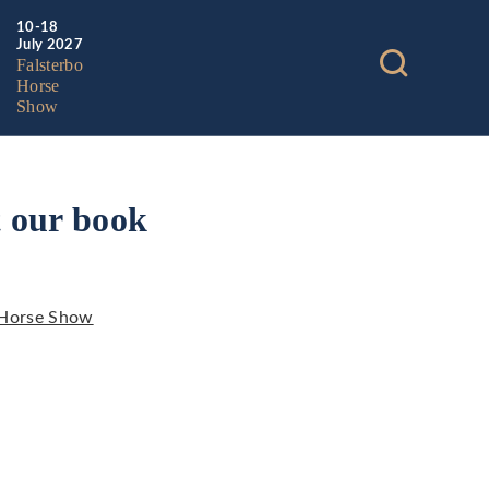
10-18
July 2027
Falsterbo
Horse
Show
t our book
 Horse Show