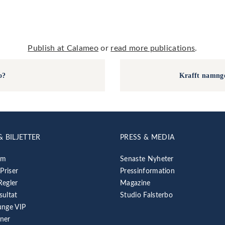
Publish at Calameo
or
read more publications
.
o?
Krafft namnge
& BILJETTER
PRESS & MEDIA
am
Senaste Nyheter
 Priser
Pressinformation
Regler
Magazine
sultat
Studio Falsterbo
unge VIP
rner