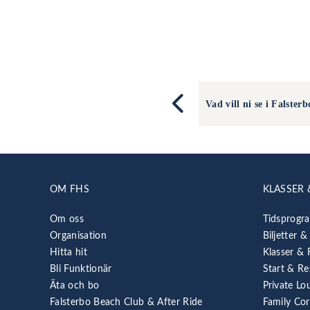
Vad vill ni se i Falsterb
OM FHS
KLASSER 
Om oss
Tidsprogr
Organisation
Biljetter &
Hitta hit
Klasser & 
Bli Funktionär
Start & Re
Äta och bo
Private Lo
Falsterbo Beach Club & After Ride
Family Co