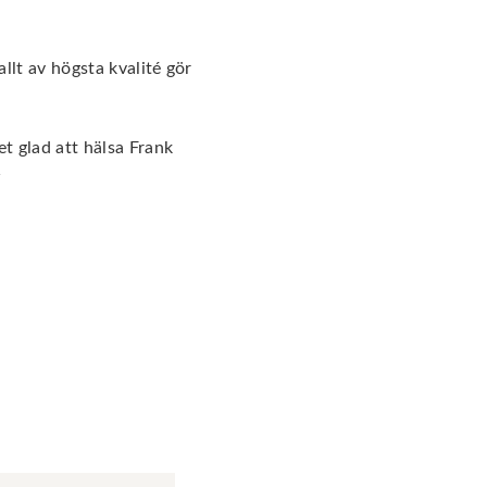
llt av högsta kvalité gör
t glad att hälsa Frank
w