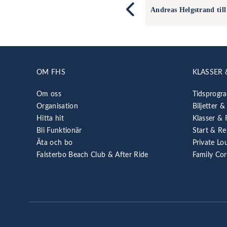
Andreas Helgstrand till
OM FHS
KLASSER 
Om oss
Tidsprogr
Organisation
Biljetter &
Hitta hit
Klasser & 
Bli Funktionär
Start & Re
Äta och bo
Private Lo
Falsterbo Beach Club & After Ride
Family Co