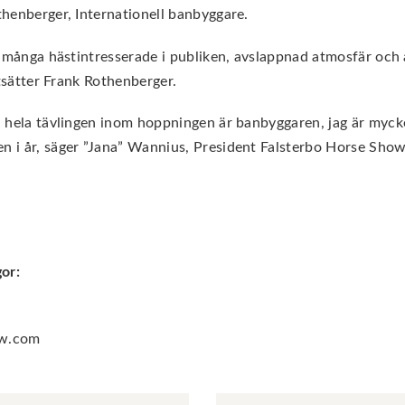
henberger, Internationell banbyggare.
 många hästintresserade i publiken, avslappnad atmosfär och a
rtsätter Frank Rothenberger.
 hela tävlingen inom hoppningen är banbyggaren, jag är mycke
 i år, säger ”Jana” Wannius, President Falsterbo Horse Sho
or:
t
ow.com