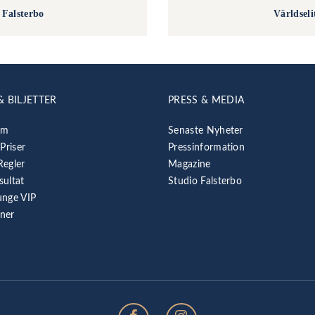
 Falsterbo
Världseli
& BILJETTER
PRESS & MEDIA
am
Senaste Nyheter
 Priser
Pressinformation
Regler
Magazine
sultat
Studio Falsterbo
unge VIP
rner