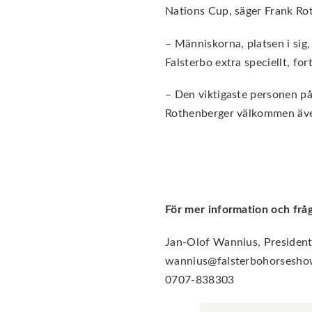
Nations Cup, säger Frank Rot
– Människorna, platsen i sig,
Falsterbo extra speciellt, fo
– Den viktigaste personen på
Rothenberger välkommen även
För mer information och fråg
Jan-Olof Wannius, Presiden
wannius@falsterbohorsesh
0707-838303