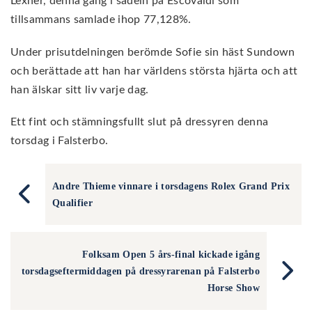
Lexner, denna gång i sadeln på Escovaldi som
tillsammans samlade ihop 77,128%.
Under prisutdelningen berömde Sofie sin häst Sundown
och berättade att han har världens största hjärta och att
han älskar sitt liv varje dag.
Ett fint och stämningsfullt slut på dressyren denna
torsdag i Falsterbo.
Andre Thieme vinnare i torsdagens Rolex Grand Prix
Qualifier
Folksam Open 5 års-final kickade igång
torsdagseftermiddagen på dressyrarenan på Falsterbo
Horse Show