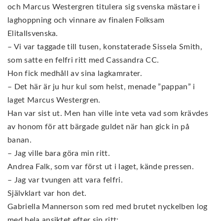
och Marcus Westergren titulera sig svenska mästare i
laghoppning och vinnare av finalen Folksam
Elitallsvenska.
– Vi var taggade till tusen, konstaterade Sissela Smith,
som satte en felfri ritt med Cassandra CC.
Hon fick medhåll av sina lagkamrater.
– Det här är ju hur kul som helst, menade ”pappan” i
laget Marcus Westergren.
Han var sist ut. Men han ville inte veta vad som krävdes
av honom för att bärgade guldet när han gick in på
banan.
– Jag ville bara göra min ritt.
Andrea Falk, som var först ut i laget, kände pressen.
– Jag var tvungen att vara felfri.
Självklart var hon det.
Gabriella Mannerson som red med brutet nyckelben log
med hela ansiktet efter sin ritt: